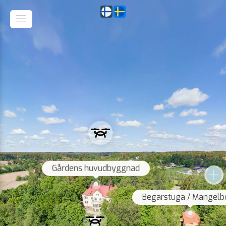
Gårdens huvudbyggnad
Begarstuga / Mangelb