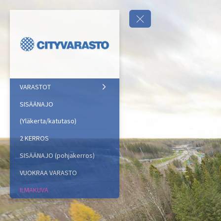
VARASTOT
SISÄÄNAJO
(Yläkerta/katutaso)
2 KERROS
SISÄÄNAJO (pohjakerros)
VUOKRAA VARASTO
ILMAKUVA